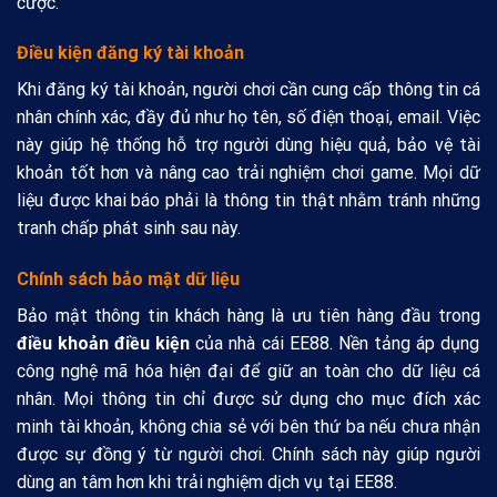
cược.
Điều kiện đăng ký tài khoản
Khi đăng ký tài khoản, người chơi cần cung cấp thông tin cá
nhân chính xác, đầy đủ như họ tên, số điện thoại, email. Việc
này giúp hệ thống hỗ trợ người dùng hiệu quả, bảo vệ tài
khoản tốt hơn và nâng cao trải nghiệm chơi game. Mọi dữ
liệu được khai báo phải là thông tin thật nhằm tránh những
tranh chấp phát sinh sau này.
Chính sách bảo mật dữ liệu
Bảo mật thông tin khách hàng là ưu tiên hàng đầu trong
điều khoản điều kiện
của nhà cái EE88. Nền tảng áp dụng
công nghệ mã hóa hiện đại để giữ an toàn cho dữ liệu cá
nhân. Mọi thông tin chỉ được sử dụng cho mục đích xác
minh tài khoản, không chia sẻ với bên thứ ba nếu chưa nhận
được sự đồng ý từ người chơi.
Chính sách này giúp người
dùng an tâm hơn khi trải nghiệm dịch vụ tại EE88.