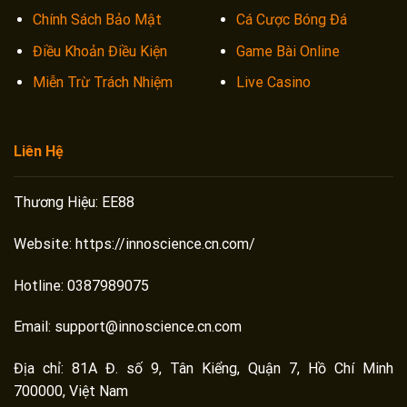
Chính Sách Bảo Mật
Cá Cược Bóng Đá
Điều Khoản Điều Kiện
Game Bài Online
Miễn Trừ Trách Nhiệm
Live Casino
Liên Hệ
Thương Hiệu: EE88
Website:
https://innoscience.cn.com/
Hotline: 0387989
075
Email:
support@innoscience.cn.com
Địa chỉ:
81A Đ. số 9, Tân Kiểng, Quận 7, Hồ Chí Minh
700000, Việt Nam