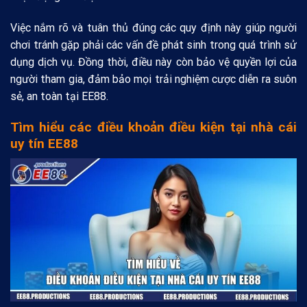
Việc nắm rõ và tuân thủ đúng các quy định này giúp người
chơi tránh gặp phải các vấn đề phát sinh trong quá trình sử
dụng dịch vụ. Đồng thời, điều này còn bảo vệ quyền lợi của
người tham gia, đảm bảo mọi trải nghiệm cược diễn ra suôn
sẻ, an toàn tại EE88.
Tìm
h
i
ểu
c
á
c đ
iều khoản
đ
iề
u k
iện tại nhà cái
uy tín EE88