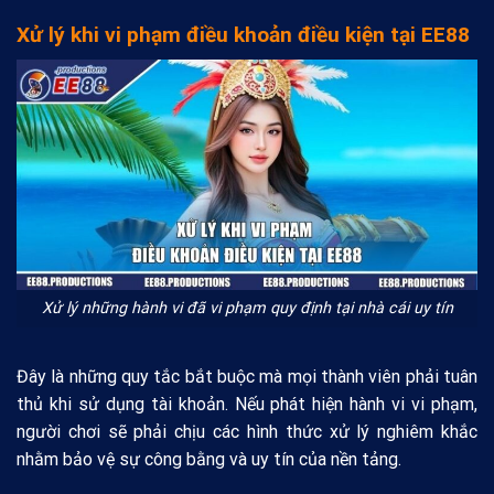
Xử lý khi vi phạm điều khoản điều kiện tại EE88
Xử lý những hành vi đã vi phạm quy định tại nhà cái uy tín
Đây là những quy tắc bắt buộc mà mọi thành viên phải tuân
thủ khi sử dụng tài khoản.
Nếu phát hiện hành vi vi phạm,
người chơi sẽ phải chịu các hình thức xử lý nghiêm khắc
nhằm bảo vệ sự công bằng và uy tín của nền tảng.