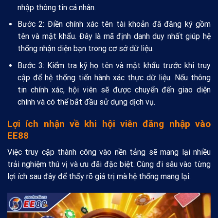
nhập thông tin cá nhân.
Bước 2: Điền chính xác tên tài khoản đã đăng ký gồm
tên và mật khẩu. Đây là mã định danh duy nhất giúp hệ
thống nhận diện bạn trong cơ sở dữ liệu.
Bước 3: Kiểm tra kỹ họ tên và mật khẩu trước khi truy
cập để hệ thống tiến hành xác thực dữ liệu. Nếu thông
tin chính xác, hội viên sẽ được chuyển đến giao diện
chính và có thể bắt đầu sử dụng dịch vụ.
Lợi ích nhận về khi hội viên đăng nhập vào
EE88
Việc truy cập thành công vào nền tảng sẽ mang lại nhiều
trải nghiệm thú vị và ưu đãi đặc biệt. Cùng đi sâu vào từng
lợi ích sau đây để thấy rõ giá trị mà hệ thống mang lại.