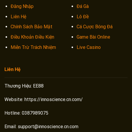
Đăng Nhập
Đá Gà
Liên Hệ
Lô Đề
Chính Sách Bảo Mật
Cá Cược Bóng Đá
Điều Khoản Điều Kiện
Game Bài Online
Miễn Trừ Trách Nhiệm
Live Casino
Liên Hệ
Thương Hiệu: EE88
Website:
https://innoscience.cn.com/
Hotline: 0387989
075
Email:
support@innoscience.cn.com