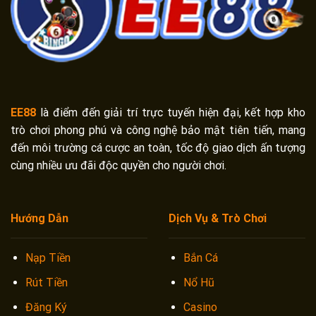
EE88
là điểm đến giải trí trực tuyến hiện đại, kết hợp kho
trò chơi phong phú và công nghệ bảo mật tiên tiến, mang
đến môi trường cá cược an toàn, tốc độ giao dịch ấn tượng
cùng nhiều ưu đãi độc quyền cho người chơi.
Hướng Dẫn
Dịch Vụ & Trò Chơi
Nạp Tiền
Bắn Cá
Rút Tiền
Nổ Hũ
Đăng Ký
Casino